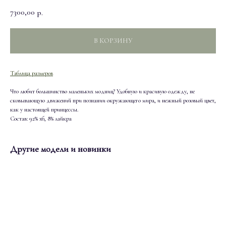
7300,00
р.
В КОРЗИНУ
Таблица размеров
Что любит большинство маленьких модниц? Удобную и красивую одежду, не
сковывающую движений при познании окружающего мира, и нежный розовый цвет,
как у настоящей принцессы.
Состав: 92% хб, 8% лайкра
Другие модели и новинки